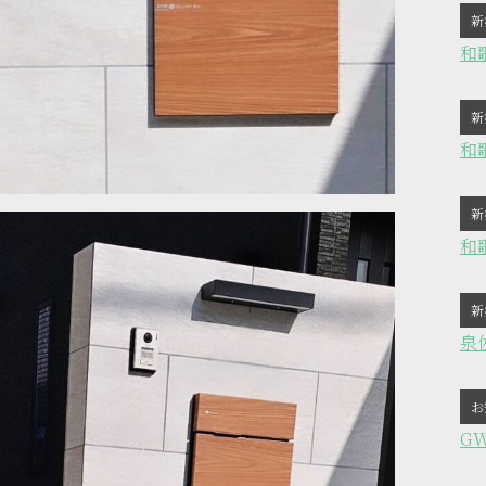
新
和
新
和
新
和
新
泉
お
G