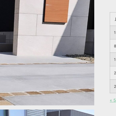
1
1
« 