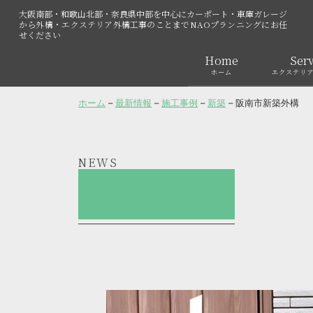
大阪南部・和歌山北部・奈良県中部を中心にカーポート・車庫ガレージ
から外構・エクステリア外構工事のことまでNAOプランニングにお任
せください
Home
Serv
ホーム
エクステリ
ホーム
–
最新情報
–
施工事例
–
新築
–
阪南市新築外構
NEWS
阪南市新築外構