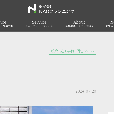
ice
Service
About
N
ア・外構工事
リガーデン・リフォーム
会社概要・スタッフ紹介
お知ら
新築
,
施工事例
,
門柱タイル
2024.07.20