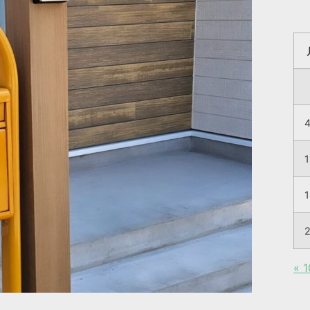
1
1
« 