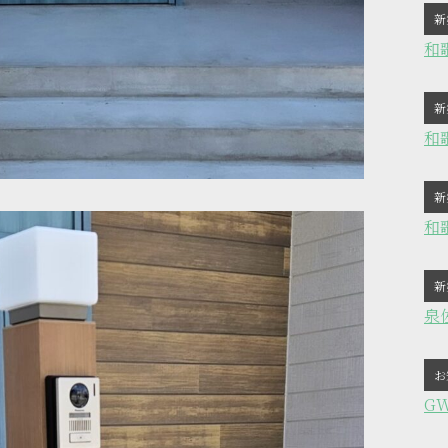
新
和
新
和
新
和
新
泉
お
G