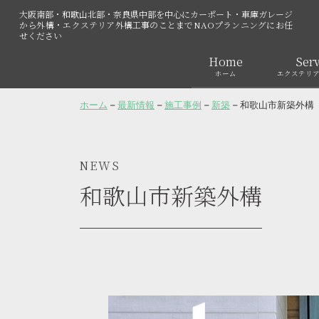
大阪南部・和歌山北部・奈良県中部を中心にカーポート・車庫ガレージ
から外構・エクステリア外構工事のことまでNAOプランニングにお任
せください
Home
Serv
ホーム
エクステリ
ホーム
–
最新情報
–
施工事例
–
新築
–
和歌山市新築外構
NEWS
和歌山市新築外構