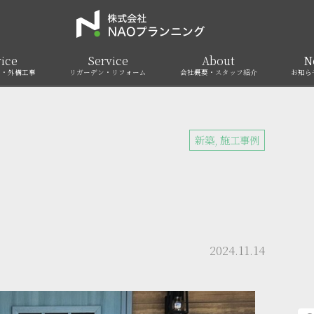
ice
Service
About
N
ア・外構工事
リガーデン・リフォーム
会社概要・スタッフ紹介
お知ら
新築
,
施工事例
2024.11.14