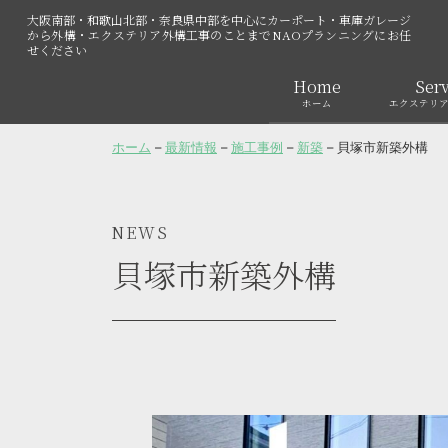
大阪南部・和歌山北部・奈良県中部を中心にカーポート・車庫ガレージ
から外構・エクステリア外構工事のことまでNAOプランニングにお任
せください
Home
Serv
ホーム
エクステリ
ホーム
–
最新情報
–
施工事例
–
新築
–
貝塚市新築外構
NEWS
貝塚市新築外構