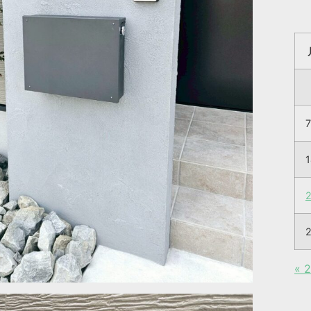
7
1
2
« 