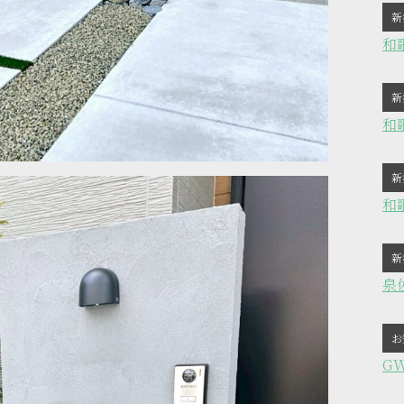
新
和
新
和
新
和
新
泉
お
G